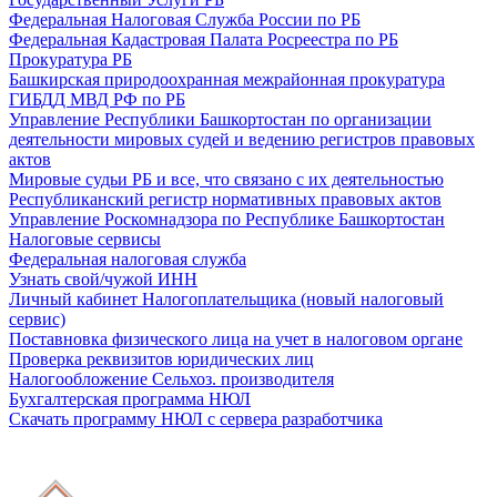
Федеральная Налоговая Служба России по РБ
Федеральная Кадастровая Палата Росреестра по РБ
Прокуратура РБ
Башкирская природоохранная межрайонная прокуратура
ГИБДД МВД РФ по РБ
Управление Республики Башкортостан по организации
деятельности мировых судей и ведению регистров правовых
актов
Мировые судьи РБ и все, что связано с их деятельностью
Республиканский регистр нормативных правовых актов
Управление Роскомнадзора по Республике Башкортостан
Налоговые сервисы
Федеральная налоговая служба
Узнать свой/чужой ИНН
Личный кабинет Налогоплательщика (новый налоговый
сервис)
Поставновка физического лица на учет в налоговом органе
Проверка реквизитов юридических лиц
Налогообложение Сельхоз. производителя
Бухгалтерская программа НЮЛ
Скачать программу НЮЛ с сервера разработчика