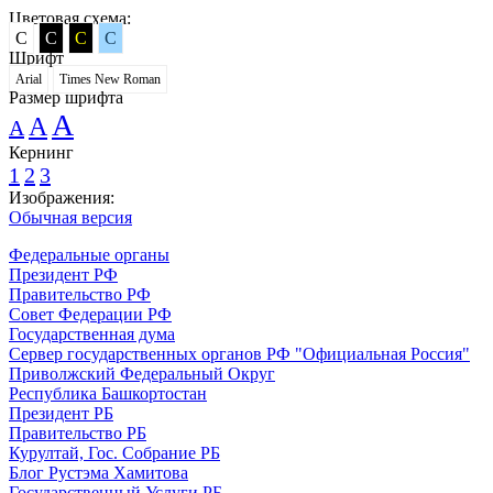
Цветовая схема:
C
C
C
C
Шрифт
Arial
Times New Roman
Размер шрифта
A
A
A
Кернинг
1
2
3
Изображения:
Обычная версия
Федеральные органы
Президент РФ
Правительство РФ
Совет Федерации РФ
Государственная дума
Сервер государственных органов РФ "Официальная Россия"
Приволжский Федеральный Округ
Республика Башкортостан
Президент РБ
Правительство РБ
Курултай, Гос. Собрание РБ
Блог Рустэма Хамитова
Государственный Услуги РБ