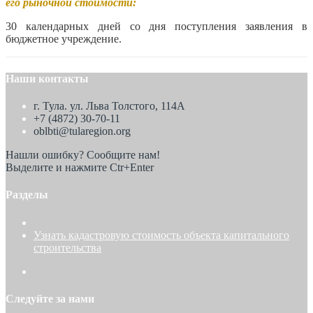
его рыночной стоимости:
30 календарных дней со дня поступления заявления в
бюджетное учреждение.
Наши контакты
г. Тула. ул. Льва Толстого, 114А
+7 (4872) 30-70-11
oblbti@tularegion.org
Нашли ошибку? Сообщите нам!
Выделите и нажмите Ctr+Enter
Разделы
Узнать кадастровую стоимость объекта капитального
строительства
Следуйте за нами