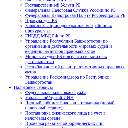
Государственный Услуги РБ
Федеральная Налоговая Служба России по РБ
Федеральная Кадастровая Палата Росреестра по РБ
Прокуратура РБ
Башкирская природоохранная межрайонная
прокуратура
ГИБДД МВД РФ по РБ
Управление Республики Башкортостан по
организации деятельности мировых судей и
ведению регистров правовых актов
Мировые судьи РБ и все, что связано с их
деятельностью
Республиканский регистр нормативных правовых
актов
Управление Роскомнадзора по Республике
Башкортостан
Налоговые сервисы
Федеральная налоговая служба
Узнать свой/чужой ИНН
Личный кабинет Налогоплательщика (новый
налоговый сервис)
Поставновка физического лица на учет в
налоговом органе
Проверка реквизитов юридических лиц