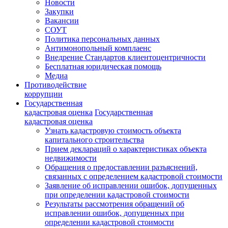
Новости
Закупки
Вакансии
СОУТ
Политика персональных данных
Антимонопольный комплаенс
Внедрение Стандартов клиентоцентричности
Бесплатная юридическая помощь
Медиа
Противодействие
коррупции
Государственная
кадастровая оценка
Государственная
кадастровая оценка
Узнать кадастровую стоимость объекта
капитального строительства
Прием деклараций о характеристиках объекта
недвижимости
Обращения о предоставлении разъяснений,
связанных с определением кадастровой стоимости
Заявление об исправлении ошибок, допущенных
при определении кадастровой стоимости
Результаты рассмотрения обращений об
исправлении ошибок, допущенных при
определении кадастровой стоимости