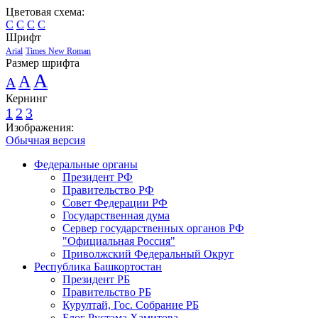
Цветовая схема:
C
C
C
C
Шрифт
Arial
Times New Roman
Размер шрифта
A
A
A
Кернинг
1
2
3
Изображения:
Обычная версия
Федеральные органы
Президент РФ
Правительство РФ
Совет Федерации РФ
Государственная дума
Сервер государственных органов РФ
"Официальная Россия"
Приволжский Федеральный Округ
Республика Башкортостан
Президент РБ
Правительство РБ
Курултай, Гос. Собрание РБ
Блог Рустэма Хамитова