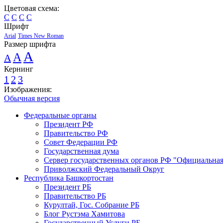
Цветовая схема:
C
C
C
C
Шрифт
Arial
Times New Roman
Размер шрифта
A
A
A
Кернинг
1
2
3
Изображения:
Обычная версия
Федеральные органы
Президент РФ
Правительство РФ
Совет Федерации РФ
Государственная дума
Сервер государственных органов РФ "Официальная
Приволжский Федеральный Округ
Республика Башкортостан
Президент РБ
Правительство РБ
Курултай, Гос. Собрание РБ
Блог Рустэма Хамитова
Государственный Услуги РБ