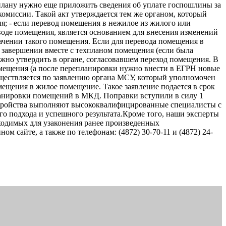
плану нужно еще приложить сведения об уплате госпошлины за
омиссии. Такой акт утверждается тем же органом, который
я; - если перевод помещения в нежилое из жилого или
воде помещения, является основанием для внесения изменений
ачении такого помещения. Если для перевода помещения в
 завершении вместе с техпланом помещения (если была
жно утвердить в органе, согласовавшем переход помещения. В
омещения (а после перепланировки нужно внести в ЕГРН новые
существляется по заявлению органа МСУ, который уполномочен
щения в жилое помещение. Такое заявление подается в срок
ланировки помещений в МКД. Поправки вступили в силу 1
устройства выполняют высококвалифицированные специалисты с
о подхода и успешного результата.Кроме того, наши эксперты
ходимых для узаконения ранее произведенных
сайте, а также по телефонам: (4872) 30-70-11 и (4872) 24-