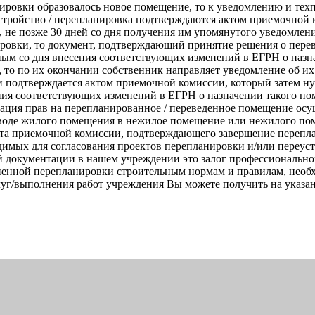
ировки образовалось новое помещение, то к уведомлению и тех
стройство / перепланировка подтверждаются актом приемочной к
 не позже 30 дней со дня получения им упомянутого уведомлени
ировки, то документ, подтверждающий принятие решения о пере
ным со дня внесения соответствующих изменений в ЕГРН о назн
то по их окончании собственник направляет уведомление об их
и подтверждается актом приемочной комиссии, который затем ну
ения соответствующих изменений в ЕГРН о назначении такого п
страция прав на перепланированное / переведенное помещение о
воде жилого помещения в нежилое помещение или нежилого поме
 акта приемочной комиссии, подтверждающего завершение переп
одимых для согласования проектов перепланировки и/или пере
 документации в нашем учреждении это залог профессиональног
ненной перепланировки строительным нормам и правилам, необ
выполнения работ учреждения Вы можете получить на указанном 