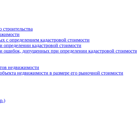
о строительства
вижимости
ых с определением кадастровой стоимости
и определении кадастровой стоимости
ии ошибок, допущенных при определении кадастровой стоимост
ктов недвижимости
 объекта недвижимости в размере его рыночной стоимости
р.)