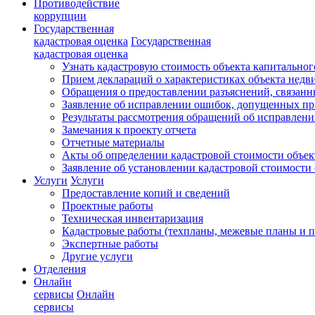
Противодействие
коррупции
Государственная
кадастровая оценка
Государственная
кадастровая оценка
Узнать кадастровую стоимость объекта капитальног
Прием деклараций о характеристиках объекта нед
Обращения о предоставлении разъяснений, связанн
Заявление об исправлении ошибок, допущенных пр
Результаты рассмотрения обращений об исправлен
Замечания к проекту отчета
Отчетные материалы
Акты об определении кадастровой стоимости объе
Заявление об установлении кадастровой стоимости
Услуги
Услуги
Предоставление копий и сведений
Проектные работы
Техническая инвентаризация
Кадастровые работы (техпланы, межевые планы и п
Экспертные работы
Другие услуги
Отделения
Онлайн
сервисы
Онлайн
сервисы