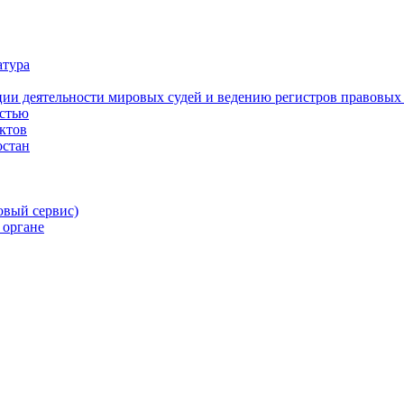
атура
ии деятельности мировых судей и ведению регистров правовых
остью
ктов
остан
овый сервис)
 органе