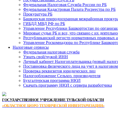
Федеральная Налоговая Служба России по РБ
Федеральная Кадастровая Палата Росреестра по РБ
Прокуратура РБ
Башкирская природоохранная межрайонная прокур
ГИБДД МВД РФ по РБ
Управление Республики Башкортостан по организац
Мировые судьи РБ и все, что связано с их деятельн
Республиканский регистр нормативных правовых а
Управление Роскомнадзора по Республике Башкорт
Налоговые сервисы
Федеральная налоговая служба
Узнать свой/чужой ИНН
Личный кабинет Налогоплательщика (новый налог
Поставновка физического лица на учет в налоговом
Проверка реквизитов юридических лиц
Налогообложение Сельхоз. производителя
Бухгалтерская программа НЮЛ
Скачать программу НЮЛ с сервера разработчика
ГОСУДАРСТВЕННОЕ УЧРЕЖДЕНИЕ ТУЛЬСКОЙ ОБЛАСТИ
«ОБЛАСТНОЕ БЮРО ТЕХНИЧЕСКОЙ ИНВЕНТАРИЗАЦИИ»