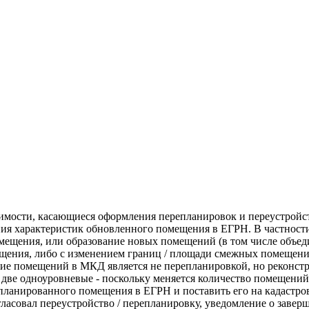
имости, касающиеся оформления перепланировок и переустрой
ения характеристик обновленного помещения в ЕГРН. В частност
омещения, или образование новых помещений (в том числе объе
ещения, либо с изменением границ / площади смежных помещений
ие помещений в МКД является не перепланировкой, но реконстр
 две одноуровневые - поскольку меняется количество помещений 
планированного помещения в ЕГРН и поставить его на кадастровы
гласовал переустройство / перепланировку, уведомление о завер