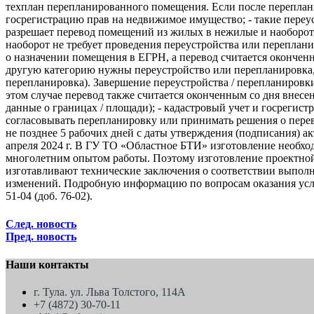
техплан перепланированного помещения. Если после переплан
госрегистрацию прав на недвижимое имущество; - такие переу
разрешает перевод помещений из жилых в нежилые и наоборот,
наоборот не требует проведения переустройства или переплан
о назначении помещения в ЕГРН, а перевод считается окончен
другую категорию нужны переустройство или перепланировка, 
перепланировка). Завершение переустройства / перепланировк
этом случае перевод также считается оконченным со дня внес
данные о границах / площади); - кадастровый учет и госреги
согласовывать перепланировку или принимать решения о пере
не позднее 5 рабочих дней с даты утверждения (подписания)
апреля 2024 г. В ГУ ТО «Областное БТИ» изготовление необх
многолетним опытом работы. Поэтому изготовление проектной
изготавливают технические заключения о соответствии выпол
изменений. Подробную информацию по вопросам оказания услуг/
51-04 (доб. 76-02).
След. новость
Пред. новость
Наши контакты
г. Тула. ул. Льва Толстого, 114А
+7 (4872) 30-70-11