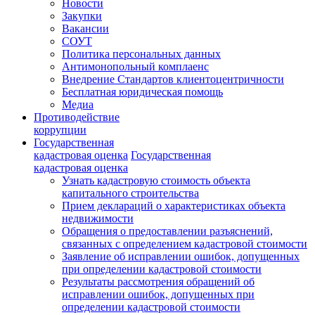
Новости
Закупки
Вакансии
СОУТ
Политика персональных данных
Антимонопольный комплаенс
Внедрение Стандартов клиентоцентричности
Бесплатная юридическая помощь
Медиа
Противодействие
коррупции
Государственная
кадастровая оценка
Государственная
кадастровая оценка
Узнать кадастровую стоимость объекта
капитального строительства
Прием деклараций о характеристиках объекта
недвижимости
Обращения о предоставлении разъяснений,
связанных с определением кадастровой стоимости
Заявление об исправлении ошибок, допущенных
при определении кадастровой стоимости
Результаты рассмотрения обращений об
исправлении ошибок, допущенных при
определении кадастровой стоимости