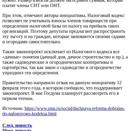
нужно. Размер взносов должен быть равен суммам, которые
платят члены СНТ или ОНТ.
При этом, отмечают авторы инициативы, Налоговый кодекс
позволяет не учитывать взносы членов товариществ при
определении налоговой базы по налогу на прибыль таких
организаций. Поэтому депутаты предлагают распространить
эту льготу и на граждан, которые занимаются своими садами
и огородами самостоятельно.
Также законопроект исключает из Налогового кодекса все
«дачные» понятия (дачный дом, дачное строительство и пр.), а
также садоводческие и огороднические кооперативы и
партнёрства, так как закон о садоводстве и огородничестве
упразднил эти определения.
Правительство направило отзыв на данную инициативу 12
февраля этого года, в котором сообщило, что поддерживает
законопроект. В мае Госдума планирует рассмотреть его в
первом чтении.
Источник:
https://www.pnp.ru/social/dachnaya-reforma-dobralas-
do-nalogovogo-kodeksa.html
След. новость
Пред. новость