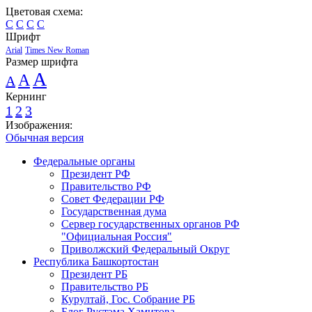
Цветовая схема:
C
C
C
C
Шрифт
Arial
Times New Roman
Размер шрифта
A
A
A
Кернинг
1
2
3
Изображения:
Обычная версия
Федеральные органы
Президент РФ
Правительство РФ
Совет Федерации РФ
Государственная дума
Сервер государственных органов РФ
"Официальная Россия"
Приволжский Федеральный Округ
Республика Башкортостан
Президент РБ
Правительство РБ
Курултай, Гос. Собрание РБ
Блог Рустэма Хамитова