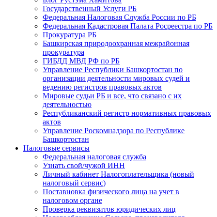
Государственный Услуги РБ
Федеральная Налоговая Служба России по РБ
Федеральная Кадастровая Палата Росреестра по РБ
Прокуратура РБ
Башкирская природоохранная межрайонная
прокуратура
ГИБДД МВД РФ по РБ
Управление Республики Башкортостан по
организации деятельности мировых судей и
ведению регистров правовых актов
Мировые судьи РБ и все, что связано с их
деятельностью
Республиканский регистр нормативных правовых
актов
Управление Роскомнадзора по Республике
Башкортостан
Налоговые сервисы
Федеральная налоговая служба
Узнать свой/чужой ИНН
Личный кабинет Налогоплательщика (новый
налоговый сервис)
Поставновка физического лица на учет в
налоговом органе
Проверка реквизитов юридических лиц