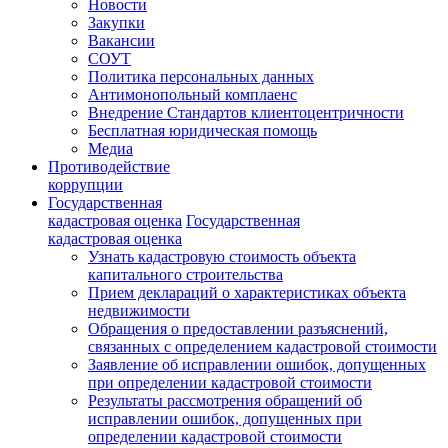
Новости
Закупки
Вакансии
СОУТ
Политика персональных данных
Антимонопольный комплаенс
Внедрение Стандартов клиентоцентричности
Бесплатная юридическая помощь
Медиа
Противодействие
коррупции
Государственная
кадастровая оценка
Государственная
кадастровая оценка
Узнать кадастровую стоимость объекта
капитального строительства
Прием деклараций о характеристиках объекта
недвижимости
Обращения о предоставлении разъяснений,
связанных с определением кадастровой стоимости
Заявление об исправлении ошибок, допущенных
при определении кадастровой стоимости
Результаты рассмотрения обращений об
исправлении ошибок, допущенных при
определении кадастровой стоимости