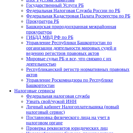
Государственный Услуги РБ
Федеральная Налоговая Служба России по РБ
Федеральная Кадастровая Палата Росреестра по РБ
Прокуратура РБ
Башкирская природоохранная межрайонная
прокуратура
ГИБДД МВД РФ по РБ
Управление Республики Башкортостан по
организации деятельности мировых судей и
ведению регистров правовых актов
Мировые судьи РБ и все, что связано с их
деятельностью
Республиканский регистр нормативных правовых
актов
Управление Роскомнадзора по Республике
Башкортостан
Налоговые сервисы
Федеральная налоговая служба
Узнать свой/чужой ИНН
Личный кабинет Налогоплательщика (новый
налоговый сервис)
Поставновка физического лица на учет в
налоговом органе
Проверка реквизитов юридических лиц