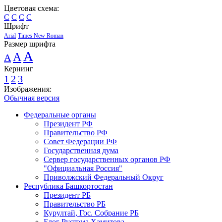
Цветовая схема:
C
C
C
C
Шрифт
Arial
Times New Roman
Размер шрифта
A
A
A
Кернинг
1
2
3
Изображения:
Обычная версия
Федеральные органы
Президент РФ
Правительство РФ
Совет Федерации РФ
Государственная дума
Сервер государственных органов РФ
"Официальная Россия"
Приволжский Федеральный Округ
Республика Башкортостан
Президент РБ
Правительство РБ
Курултай, Гос. Собрание РБ
Блог Рустэма Хамитова