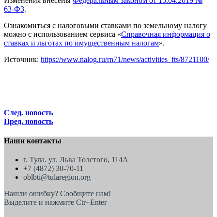
Изменения внесены
Федеральным законом от 15.04.2019 №
63-ФЗ
.
Ознакомиться с налоговыми ставками по земельному налогу
можно с использованием сервиса «
Справочная информация о
ставках и льготах по имущественным налогам
».
Источник:
https://www.nalog.ru/rn71/news/activities_fts/8721100/
След. новость
Пред. новость
Наши контакты
г. Тула. ул. Льва Толстого, 114А
+7 (4872) 30-70-11
oblbti@tularegion.org
Нашли ошибку? Сообщите нам!
Выделите и нажмите Ctr+Enter